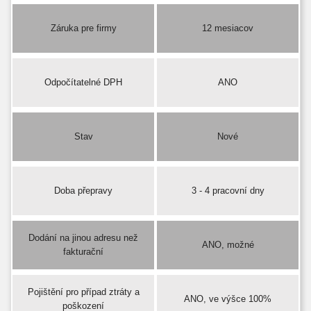
Záruka pre firmy
12 mesiacov
Odpočítatelné DPH
ANO
Stav
Nové
Doba přepravy
3 - 4 pracovní dny
Dodání na jinou adresu než
ANO, možné
fakturační
Pojištění pro případ ztráty a
ANO, ve výšce 100%
poškození