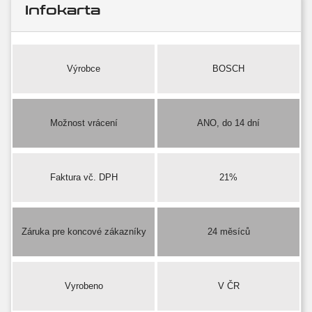
Infokarta
Výrobce
BOSCH
Možnost vrácení
ANO, do 14 dní
Faktura vč. DPH
21%
Záruka pre koncové zákazníky
24 měsíců
Vyrobeno
V ČR