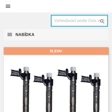


NABÍDKA
SLEVA!