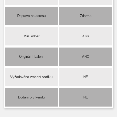
Doprava na adresu
Zdarma
Min. odběr
4 ks
Originální balení
ANO
Vyžadováno vrácení vstřiku
NE
Dodání o víkendu
NE