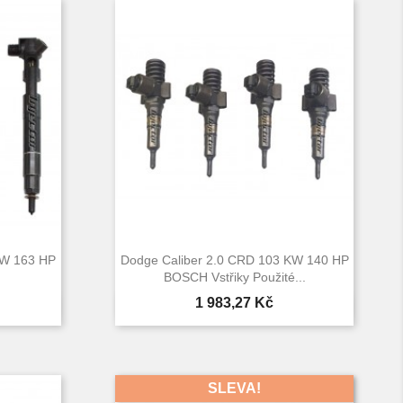
KW 163 HP
Dodge Caliber 2.0 CRD 103 KW 140 HP
BOSCH Vstřiky Použité...
Cena
1 983,27 Kč

d
Rychlý náhled
SLEVA!