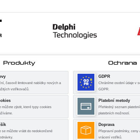
Produkty
Ochrana
evy
GDPR
ní, časově limitované nabídky nových a
Chráníme osobní údaje v s
žitých vstřikovačů.
GDPR.
okies
Platební metody
 můžete zjistit, které typy cookies
Přehledný seznam platební
užíváme.
platebních možností.
šík
Doprava
 se můžete vrátit do nedokončené
Přepravní podmínky, ceny 
ednávky.
vrácení vstřiků.