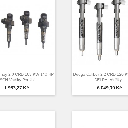
rney 2.0 CRD 103 KW 140 HP
Dodge Caliber 2.2 CRD 120 
CH Vstřiky Použité...
DELPHI Vstřiky...
Cena
Cena
1 983,27 Kč
6 049,39 Kč


Rychlý náhled
Rychlý náhle