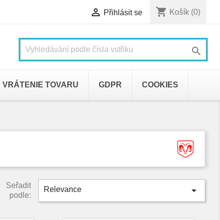
shopping_cart

Košík
(0)
Přihlásit se

VRÁTENIE TOVARU
GDPR
COOKIES
Seřadit

Relevance
podle: