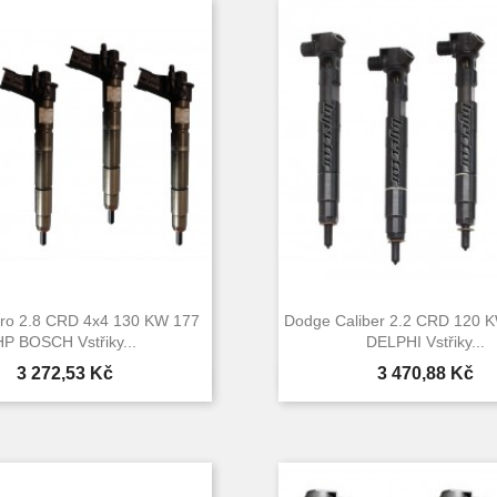
tro 2.8 CRD 4x4 130 KW 177
Dodge Caliber 2.2 CRD 120 
HP BOSCH Vstřiky...
DELPHI Vstřiky...
Cena
Cena
3 272,53 Kč
3 470,88 Kč


Rychlý náhled
Rychlý náhle