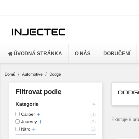
ÚVODNÁ STRÁNKA
O NÁS
DORUČENÍ
Domů
Automotive
Dodge
Filtrovat podle
DODG
Kategorie
Caliber
4
Existuje 8 pr
Journey
2
Nitro
2