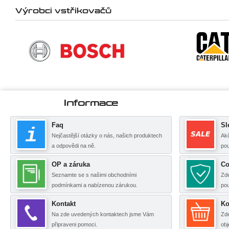
Výrobci vstřikovačů
Informace
Faq
Sl
Nejčastější otázky o nás, našich produktech
Akč
a odpovědi na ně.
pou
OP a záruka
Co
Seznamte se s našimi obchodními
Zde
podmínkami a nabízenou zárukou.
po
Kontakt
Ko
Na zde uvedených kontaktech jsme Vám
Zde
připraveni pomoci.
obj