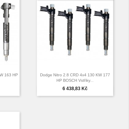
KW 163 HP
Dodge Nitro 2.8 CRD 4x4 130 KW 177
HP BOSCH Vstřiky...
Cena
6 438,83 Kč

d
Rychlý náhled