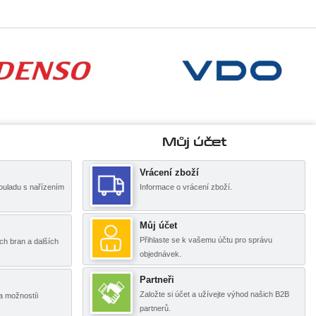
Můj účet
Vrácení zboží
ouladu s nařízením
Informace o vrácení zboží.
Můj účet
Přihlaste se k vašemu účtu pro správu
ch bran a dalších
objednávek.
Partneři
Založte si účet a užívejte výhod našich B2B
a možnostíi
partnerů.