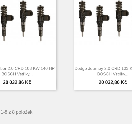
iber 2.0 CRD 103 KW 140 HP
Dodge Journey 2.0 CRD 103 
BOSCH Vstřiky...
BOSCH Vstřiky...
Cena
Cena
20 032,86 Kč
20 032,86 Kč


Rychlý náhled
Rychlý náhle
1-8 z 8 položek