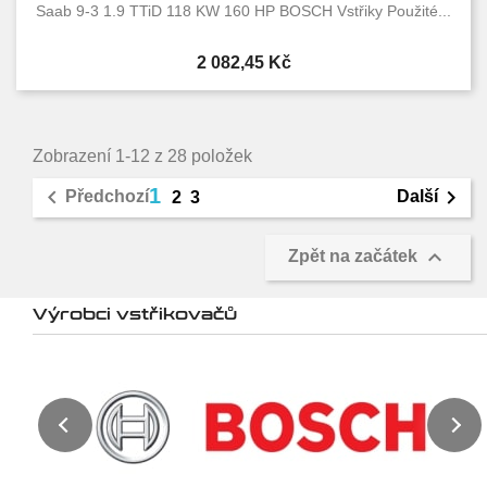
Saab 9-3 1.9 TTiD 118 KW 160 HP BOSCH Vstřiky Použité...
Cena
2 082,45 Kč
Zobrazení 1-12 z 28 položek
1


Předchozí
Další
2
3

Zpět na začátek
Výrobci vstřikovačů