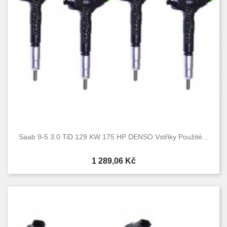
Saab 9-5 3.0 TiD 129 KW 175 HP DENSO Vstřiky Použité...
Cena
1 289,06 Kč