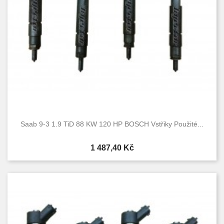
Saab 9-3 1.9 TiD 88 KW 120 HP BOSCH Vstřiky Použité...
Cena
1 487,40 Kč