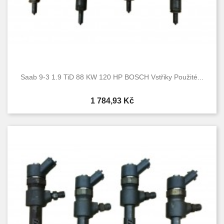
Saab 9-3 1.9 TiD 88 KW 120 HP BOSCH Vstřiky Použité...
Cena
1 784,93 Kč