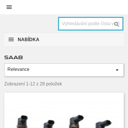


NABÍDKA
SAAB

Relevance
Kategorie
9-3
15
Zobrazení 1-12 z 28 položek
9-3x
2
9-5
11
Condition
Nové
12
Used
16