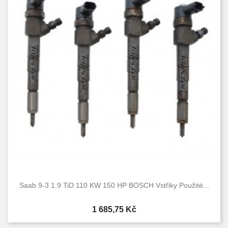
Saab 9-3 1.9 TiD 110 KW 150 HP BOSCH Vstřiky Použité...
Cena
1 685,75 Kč