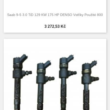
Saab 9-5 3.0 TiD 129 KW 175 HP DENSO Vstřiky Použité 800
Cena
3 272,53 Kč