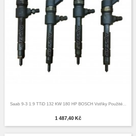
Saab 9-3 1.9 TTiD 132 KW 180 HP BOSCH Vstřiky Použité...
Cena
1 487,40 Kč