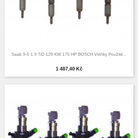
Saab 9-5 1.9 TiD 129 KW 175 HP BOSCH Vstřiky Použité...
Cena
1 487,40 Kč