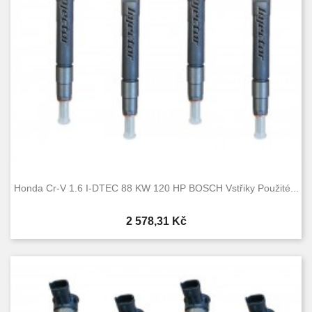
Honda Cr-V 1.6 I-DTEC 88 KW 120 HP BOSCH Vstřiky Použité...
Cena
2 578,31 Kč