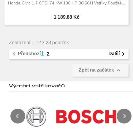
Honda Civic 1.7 CTDi 74 KW 100 HP BOSCH Vstřiky Použité...
Cena
1 189,88 Kč
Zobrazení 1-12 z 23 položek
1


Předchozí
Další
2

Zpět na začátek
Výrobci vstřikovačů