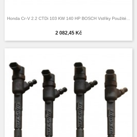
Honda Cr-V 2.2 CTDi 103 KW 140 HP BOSCH Vstřiky Použité...
Cena
2 082,45 Kč