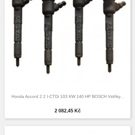
Nové
11
Used
12
Honda Accord 2.2 I-CTDi 103 KW 140 HP BOSCH Vstřiky...
Cena
2 082,45 Kč