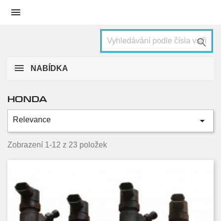


NABÍDKA
HONDA

Relevance
Kategorie
Accord
6
Zobrazení 1-12 z 23 položek
Civic
8
Cr-v
5
Fr-v
2
Hr-v
2
Condition