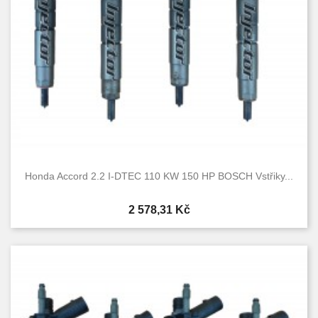
Honda Accord 2.2 I-DTEC 110 KW 150 HP BOSCH Vstřiky...
Cena
2 578,31 Kč