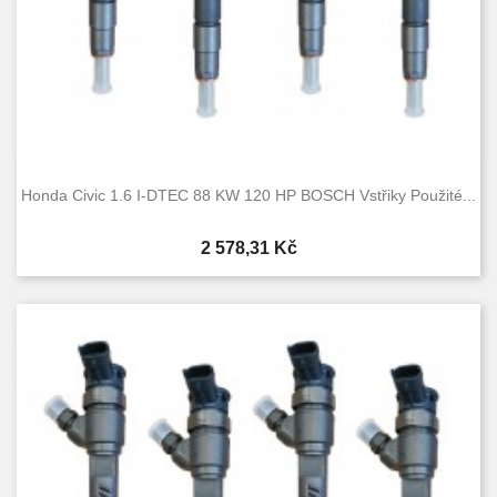
Honda Civic 1.6 I-DTEC 88 KW 120 HP BOSCH Vstřiky Použité...
Cena
2 578,31 Kč