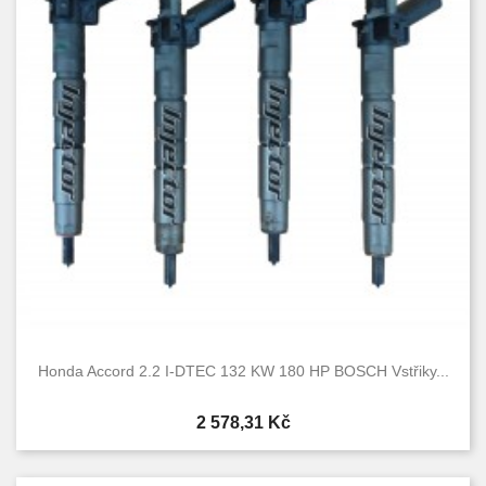
Honda Accord 2.2 I-DTEC 132 KW 180 HP BOSCH Vstřiky...
Cena
2 578,31 Kč