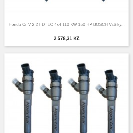
Honda Cr-V 2.2 I-DTEC 4x4 110 KW 150 HP BOSCH Vstřiky...
Cena
2 578,31 Kč