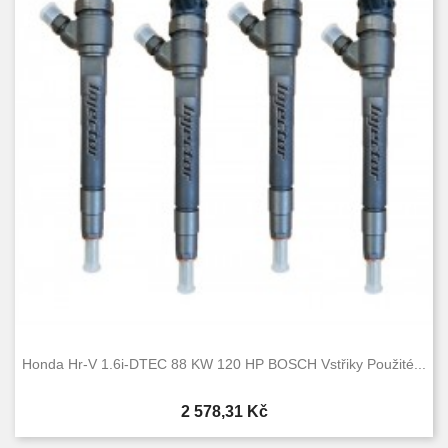
Honda Hr-V 1.6i-DTEC 88 KW 120 HP BOSCH Vstřiky Použité...
Cena
2 578,31 Kč