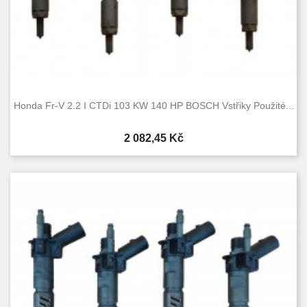
Honda Fr-V 2.2 I CTDi 103 KW 140 HP BOSCH Vstřiky Použité...
Cena
2 082,45 Kč