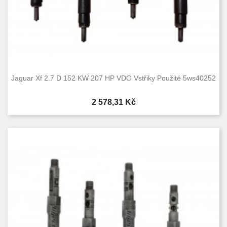
Jaguar Xf 2.7 D 152 KW 207 HP VDO Vstřiky Použité 5ws40252
Cena
2 578,31 Kč