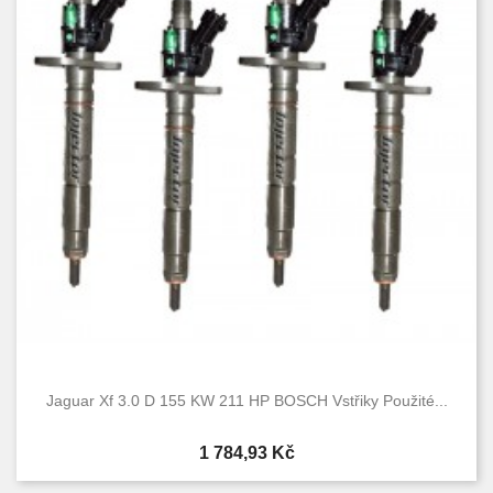
Jaguar Xf 3.0 D 155 KW 211 HP BOSCH Vstřiky Použité...
Cena
1 784,93 Kč