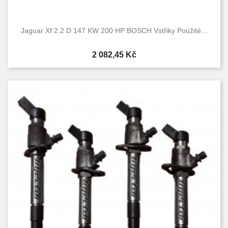
Jaguar Xf 2.2 D 147 KW 200 HP BOSCH Vstřiky Použité...
Cena
2 082,45 Kč