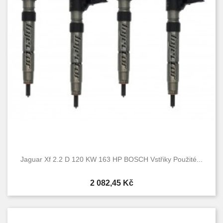
Condition
Nové
30
Used
35
Jaguar Xf 2.2 D 120 KW 163 HP BOSCH Vstřiky Použité...
Cena
2 082,45 Kč