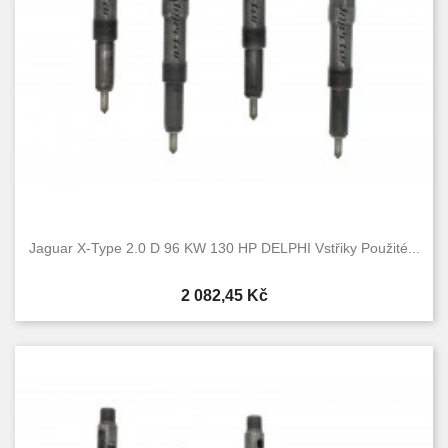
Jaguar X-Type 2.0 D 96 KW 130 HP DELPHI Vstřiky Použité...
Cena
2 082,45 Kč