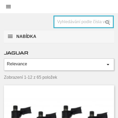


NABÍDKA
JAGUAR

Relevance
Kategorie
F-Pace
5
Zobrazení 1-12 z 65 položek
S-type
3
X-type
6
Xe
6
Xf
38
Xj
7