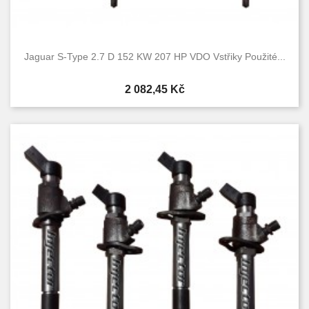
Jaguar S-Type 2.7 D 152 KW 207 HP VDO Vstřiky Použité...
Cena
2 082,45 Kč