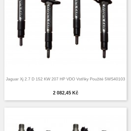
Jaguar Xj 2.7 D 152 KW 207 HP VDO Vstřiky Použité 5WS40103
Cena
2 082,45 Kč