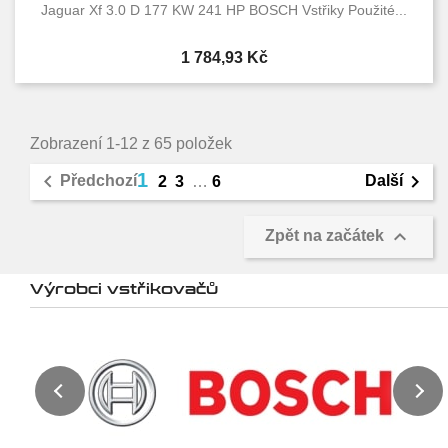
Jaguar Xf 3.0 D 177 KW 241 HP BOSCH Vstřiky Použité...
Cena
1 784,93 Kč
Zobrazení 1-12 z 65 položek
1


Předchozí
Další
2
3
…
6

Zpět na začátek
Výrobci vstřikovačů