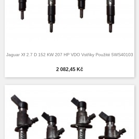
Jaguar Xf 2.7 D 152 KW 207 HP VDO Vstřiky Použité 5WS40103
Cena
2 082,45 Kč