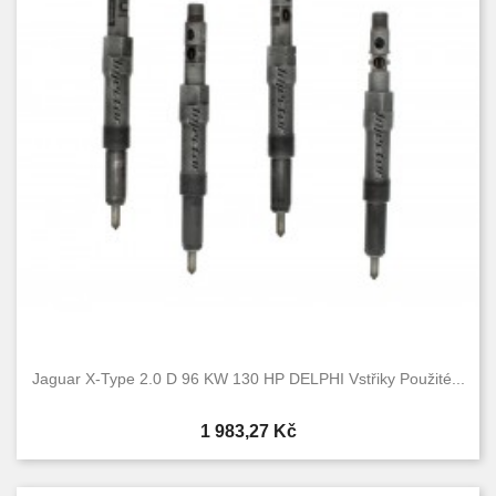
Jaguar X-Type 2.0 D 96 KW 130 HP DELPHI Vstřiky Použité...
Cena
1 983,27 Kč