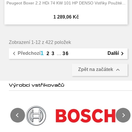
Peugeot Boxer 2.2 HDi 74 KW 101 HP DENSO Vstřiky Použité...
Cena
1 289,06 Kč
Zobrazení 1-12 z 422 položek
1


Předchozí
Další
2
3
…
36

Zpět na začátek
Výrobci vstřikovačů