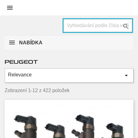


NABÍDKA
PEUGEOT

Relevance
Kategorie
1007
6
Zobrazení 1-12 z 422 položek
107
1
2008
12
206
24
207
18
208
12
3008
24