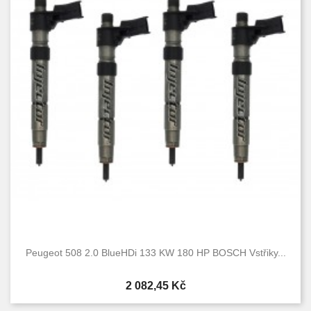
Peugeot 508 2.0 BlueHDi 133 KW 180 HP BOSCH Vstřiky...
Cena
2 082,45 Kč