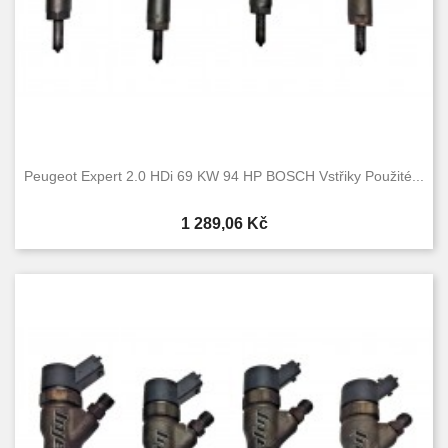
Peugeot Expert 2.0 HDi 69 KW 94 HP BOSCH Vstřiky Použité...
Cena
1 289,06 Kč