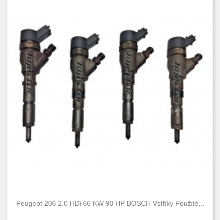
Rcz
2
Traveller
8
Condition
Nové
208
Used
214
Peugeot 206 2.0 HDi 66 KW 90 HP BOSCH Vstřiky Použité...