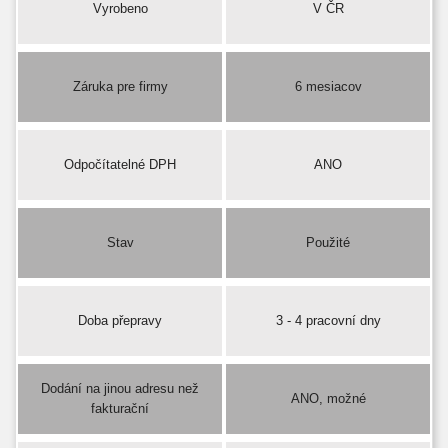
Vyrobeno
V ČR
Záruka pre firmy
6 mesiacov
Odpočítatelné DPH
ANO
Stav
Použité
Doba přepravy
3 - 4 pracovní dny
Dodání na jinou adresu než
ANO, možné
fakturační