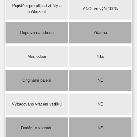
Pojištění pro případ ztráty a
ANO, ve výši 100%
poškození
Doprava na adresu
Zdarma
Min. odběr
4 ks
Originální balení
NE
Vyžadováno vrácení vstřiku
NE
Dodání o víkendu
NE