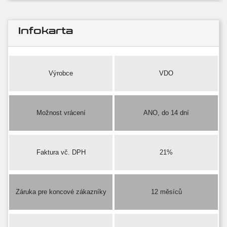
Infokarta
Výrobce
VDO
Možnost vrácení
ANO, do 14 dní
Faktura vč. DPH
21%
Záruka pre koncové zákazníky
12 měsíců