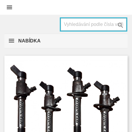


NABÍDKA