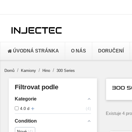
ÚVODNÁ STRÁNKA
O NÁS
DORUČENÍ
Domů
Kamiony
Hino
300 Series
Filtrovat podle
300 S
Kategorie
4.0 d
4
Existuje 4 pr
Condition
Nové
4