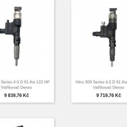
 Series 4.0 D 91 Kw 122 HP
Hino 300 Series 4.0 D 91 K
Vstřikovač Denso
Vstřikovač Denso
Cena
Cena
9 839,76 Kč
9 719,76 Kč


Rychlý náhled
Rychlý náhle