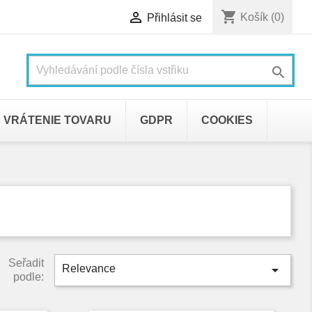
shopping_cart

Košík
(0)
Přihlásit se

VRÁTENIE TOVARU
GDPR
COOKIES
Seřadit

Relevance
podle: