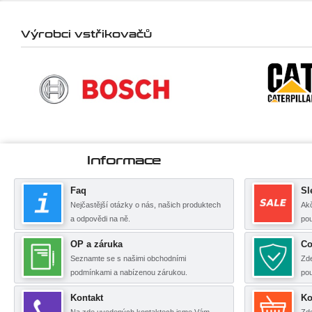
Výrobci vstřikovačů
Informace
Faq
Sl
Nejčastější otázky o nás, našich produktech
Akč
a odpovědi na ně.
pou
OP a záruka
Co
Seznamte se s našimi obchodními
Zde
podmínkami a nabízenou zárukou.
po
Kontakt
Ko
Na zde uvedených kontaktech jsme Vám
Zde