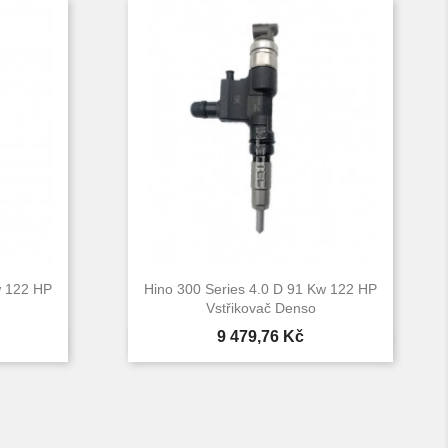
w 122 HP
Hino 300 Series 4.0 D 91 Kw 122 HP
Vstřikovač Denso
Cena
9 479,76 Kč

d
Rychlý náhled