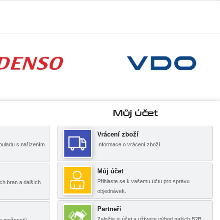
Můj účet
Vrácení zboží
ouladu s nařízením
Informace o vrácení zboží.
Můj účet
Přihlaste se k vašemu účtu pro správu
ch bran a dalších
objednávek.
Partneři
Založte si účet a užívejte výhod našich B2B
a možnostíi