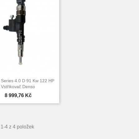
 Series 4.0 D 91 Kw 122 HP
Vstřikovač Denso
Cena
8 999,76 Kč

Rychlý náhled
1-4 z 4 položek