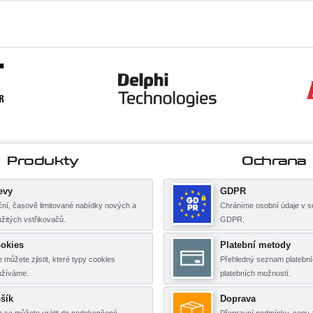
Produkty
Ochrana
evy
GDPR
ní, časově limitované nabídky nových a
Chráníme osobní údaje v s
žitých vstřikovačů.
GDPR.
okies
Platební metody
 můžete zjistit, které typy cookies
Přehledný seznam platební
užíváme.
platebních možností.
šík
Doprava
 se můžete vrátit do nedokončené
Přepravní podmínky, ceny 