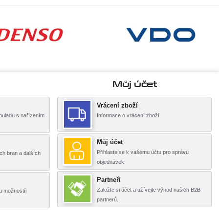
Můj účet
Vrácení zboží
ouladu s nařízením
Informace o vrácení zboží.
Můj účet
Přihlaste se k vašemu účtu pro správu
ch bran a dalších
objednávek.
Partneři
Založte si účet a užívejte výhod našich B2B
a možnostíi
partnerů.