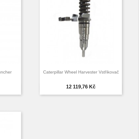
uncher
Caterpillar Wheel Harvester Vstřikovač
Cena
12 119,76 Kč

d
Rychlý náhled