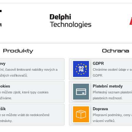
Produkty
Ochrana
evy
GDPR
ní, časově limitované nabídky nových a
Chráníme osobní údaje v s
žitých vstřikovačů.
GDPR.
okies
Platební metody
 můžete zjistit, které typy cookies
Přehledný seznam platební
užíváme.
platebních možností.
šík
Doprava
 se můžete vrátit do nedokončené
Přepravní podmínky, ceny 
ednávky.
vrácení vstřiků.