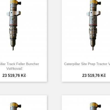
illar Track Feller Buncher
Caterpillar Site Prep Tractor 
Vstřikovač
Cena
Cena
23 519,76 Kč
23 519,76 Kč


Rychlý náhled
Rychlý náhle