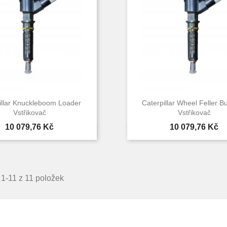
illar Knuckleboom Loader
Caterpillar Wheel Feller B
Vstřikovač
Vstřikovač
Cena
Cena
10 079,76 Kč
10 079,76 Kč


Rychlý náhled
Rychlý náhle
1-11 z 11 položek