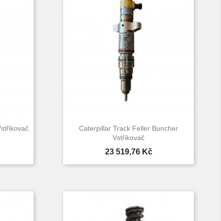
Vstřikovač
Caterpillar Track Feller Buncher
Vstřikovač
Cena
23 519,76 Kč

d
Rychlý náhled