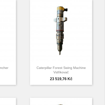
uncher
Caterpillar Forest Swing Machine
Vstřikovač
Cena
23 519,76 Kč

d
Rychlý náhled