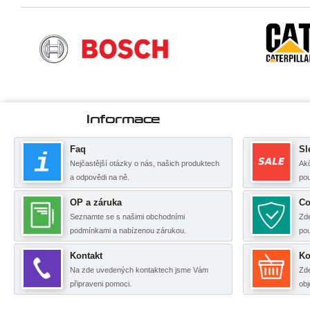
Informace
Faq
Sl
Nejčastější otázky o nás, našich produktech
Akč
a odpovědi na ně.
pou
OP a záruka
Co
Seznamte se s našimi obchodními
Zde
podmínkami a nabízenou zárukou.
po
Kontakt
Ko
Na zde uvedených kontaktech jsme Vám
Zde
připraveni pomoci.
obj