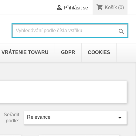
shopping_cart

Košík
(0)
Přihlásit se

VRÁTENIE TOVARU
GDPR
COOKIES
Seřadit

Relevance
podle: