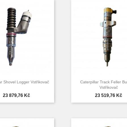
lar Shovel Logger Vstřikovač
Caterpillar Track Feller B
Vstřikovač
Cena
Cena
23 879,76 Kč
23 519,76 Kč


Rychlý náhled
Rychlý náhle