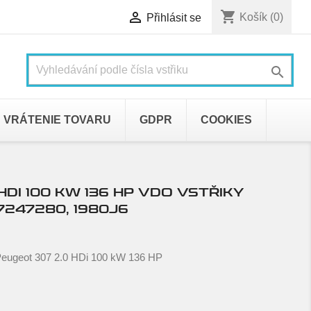
shopping_cart

Košík
(0)
Přihlásit se

VRÁTENIE TOVARU
GDPR
COOKIES
HDI 100 KW 136 HP VDO VSTŘIKY
7247280, 1980J6
 Peugeot 307 2.0 HDi 100 kW 136 HP