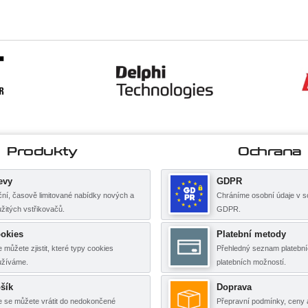
Produkty
Ochrana
evy
GDPR
ní, časově limitované nabídky nových a
Chráníme osobní údaje v s
žitých vstřikovačů.
GDPR.
okies
Platební metody
 můžete zjistit, které typy cookies
Přehledný seznam platební
užíváme.
platebních možností.
šík
Doprava
 se můžete vrátit do nedokončené
Přepravní podmínky, ceny 