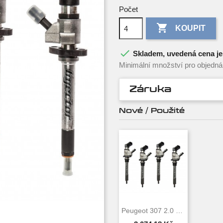
Počet

KOUPIT

Skladem, uvedená cena je 
Minimální množství pro objednán
Záruka
Nové / Použité
Peugeot 307 2.0 HDi 100 KW 136 HP VDO...