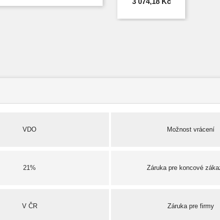
3 074,18 Kč
VDO
Možnost vrácení
21%
Záruka pre koncové záka
V ČR
Záruka pre firmy