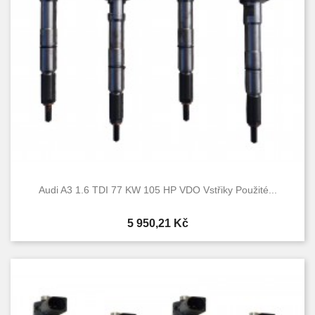
Audi A3 1.6 TDI 77 KW 105 HP VDO Vstřiky Použité...
Cena
5 950,21 Kč