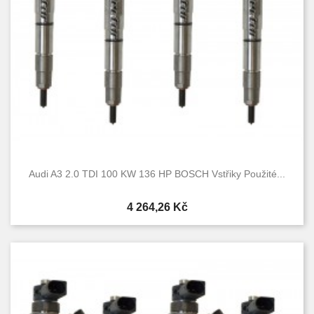
Audi A3 2.0 TDI 100 KW 136 HP BOSCH Vstřiky Použité...
Cena
4 264,26 Kč