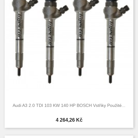
Audi A3 2.0 TDI 103 KW 140 HP BOSCH Vstřiky Použité...
Cena
4 264,26 Kč