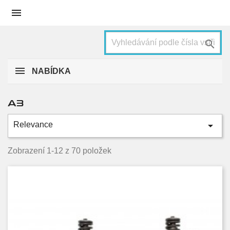


NABÍDKA
A3

Relevance
Kategorie
1.6 TDI
10
Zobrazení 1-12 z 70 položek
1.6 TDI quattro
2
1.9 TDI
12
1.9 TDI quattro
2
2.0 TDI
20
2.0 TDI 16V quattro
5
2.0 TDI quattro
17