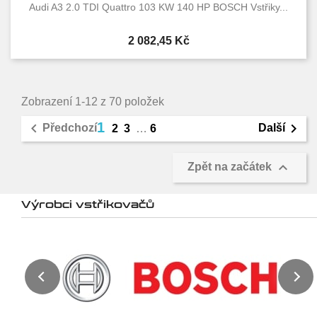
Audi A3 2.0 TDI Quattro 103 KW 140 HP BOSCH Vstřiky...
Cena
2 082,45 Kč
Zobrazení 1-12 z 70 položek
1


Předchozí
Další
2
3
…
6

Zpět na začátek
Výrobci vstřikovačů