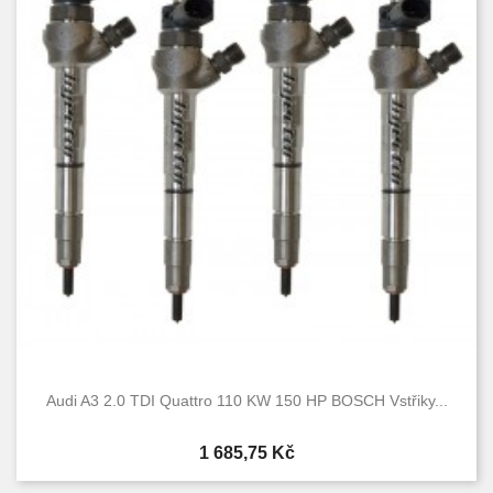
Audi A3 2.0 TDI Quattro 110 KW 150 HP BOSCH Vstřiky...
Cena
1 685,75 Kč