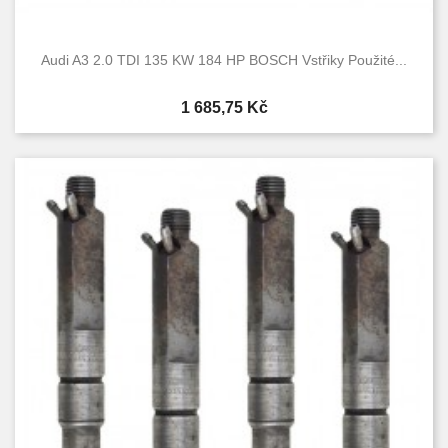
Audi A3 2.0 TDI 135 KW 184 HP BOSCH Vstřiky Použité...
Cena
1 685,75 Kč