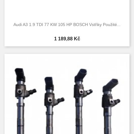
Audi A3 1.9 TDI 77 KW 105 HP BOSCH Vstřiky Použité...
Cena
1 189,88 Kč