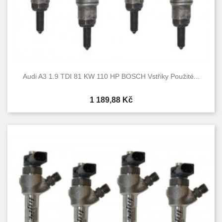
Audi A3 1.9 TDI 81 KW 110 HP BOSCH Vstřiky Použité...
Cena
1 189,88 Kč