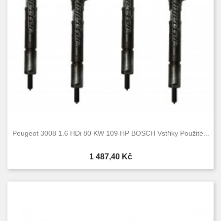
Peugeot 3008 1.6 HDi 80 KW 109 HP BOSCH Vstřiky Použité...
Cena
1 487,40 Kč