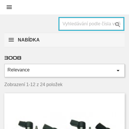


NABÍDKA
3008

Relevance
Kategorie
1.6 BlueHDI
4
Zobrazení 1-12 z 24 položek
1.6 HDi
8
2.0 HDi
10
2.0 HDi Hybrid4
2
Condition
Nové
12
Used
12