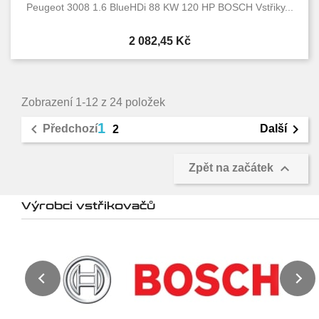
Peugeot 3008 1.6 BlueHDi 88 KW 120 HP BOSCH Vstřiky...
Cena
2 082,45 Kč
Zobrazení 1-12 z 24 položek
1


Předchozí
Další
2

Zpět na začátek
Výrobci vstřikovačů