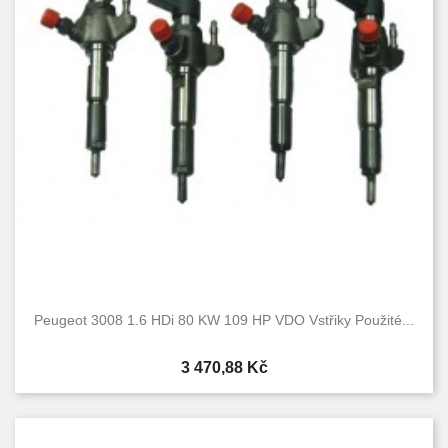
Peugeot 3008 1.6 HDi 80 KW 109 HP VDO Vstřiky Použité...
Cena
3 470,88 Kč