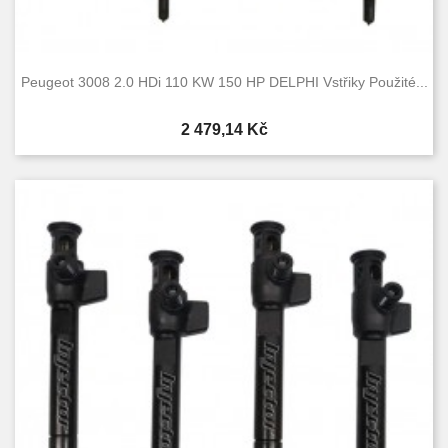
Peugeot 3008 2.0 HDi 110 KW 150 HP DELPHI Vstřiky Použité...
Cena
2 479,14 Kč