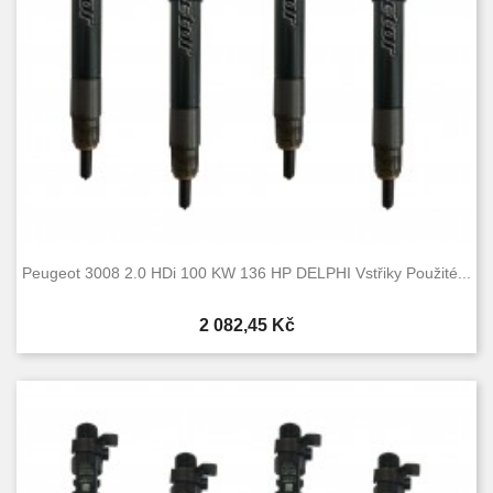
Peugeot 3008 2.0 HDi 100 KW 136 HP DELPHI Vstřiky Použité...
Cena
2 082,45 Kč