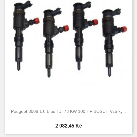
Peugeot 3008 1.6 BlueHDI 73 KW 100 HP BOSCH Vstřiky...
Cena
2 082,45 Kč