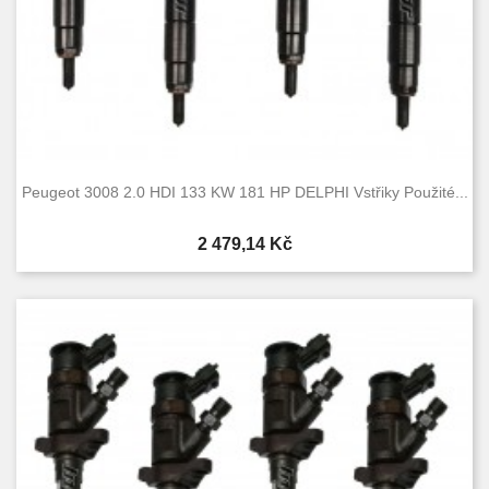
Peugeot 3008 2.0 HDI 133 KW 181 HP DELPHI Vstřiky Použité...
Cena
2 479,14 Kč