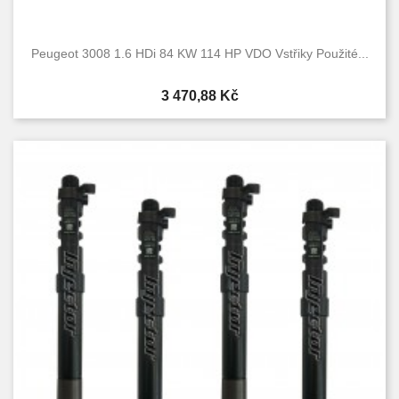
Peugeot 3008 1.6 HDi 84 KW 114 HP VDO Vstřiky Použité...
Cena
3 470,88 Kč