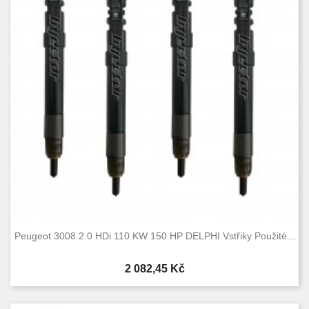
Peugeot 3008 2.0 HDi 110 KW 150 HP DELPHI Vstřiky Použité...
Cena
2 082,45 Kč