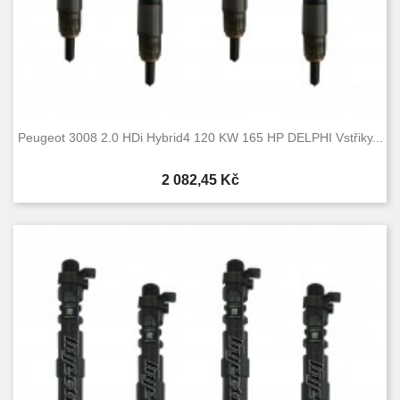
Peugeot 3008 2.0 HDi Hybrid4 120 KW 165 HP DELPHI Vstřiky...
Cena
2 082,45 Kč